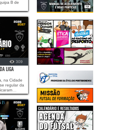
quipa B de
309
DA LIGA
ra, na Cidade
ase regular da
Ficaram
as 22 jornadas
 do
a o fim de
tembro.