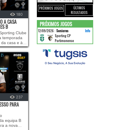
ÚLTIMOS
PRÓXIMOS JOGOS
RESULTADOS
180
O A CASA
PRÓXIMOS JOGOS
ES B
12/09/2026
:
Seniores
Info
Sporting Clube
Sporting CP
va temporada
Portimonense
a da casa e à
em conhecidos
l Nobre está
integrar o
 época
237
RESSO PARA
ao
da equipa B
ara a nova