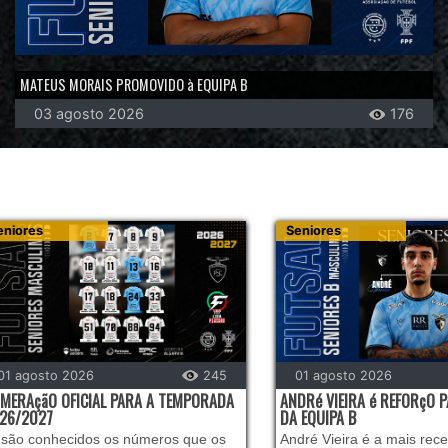
MATEUS MORAIS PROMOVIDO à EQUIPA B
03 agosto 2026
176
eniores
Seniores
01 agosto 2026
245
01 agosto 2026
MERAçãO OFICIAL PARA A TEMPORADA
ANDRé VIEIRA é REFORçO 
26/2027
DA EQUIPA B
 são conhecidos os números que os
André Vieira é a mais rec