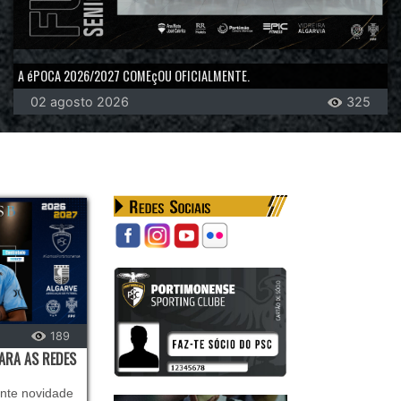
A éPOCA 2026/2027 COMEçOU OFICIALMENTE.
02 agosto 2026
325
189
PARA AS REDES
ente novidade