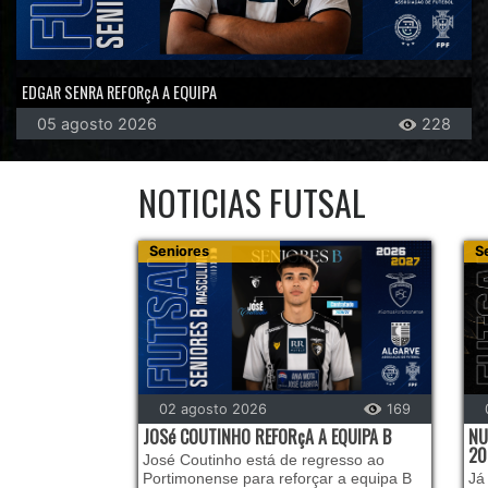
EDGAR SENRA REFORçA A EQUIPA
05 agosto 2026
228
NOTICIAS FUTSAL
Seniores
S
02 agosto 2026
169
JOSé COUTINHO REFORçA A EQUIPA B
NU
20
José Coutinho está de regresso ao
Portimonense para reforçar a equipa B
Já