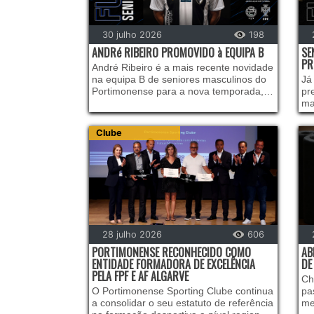
30 julho 2026
198
ANDRé RIBEIRO PROMOVIDO à EQUIPA B
SE
PR
André Ribeiro é a mais recente novidade
na equipa B de seniores masculinos do
Já
Portimonense para a nova temporada,
pr
promovido diretamente da formação
ma
alvinegra.
te
Clube
28 julho 2026
606
PORTIMONENSE RECONHECIDO COMO
AB
ENTIDADE FORMADORA DE EXCELÊNCIA
DE
PELA FPF E AF ALGARVE
Ch
O Portimonense Sporting Clube continua
pa
a consolidar o seu estatuto de referência
me