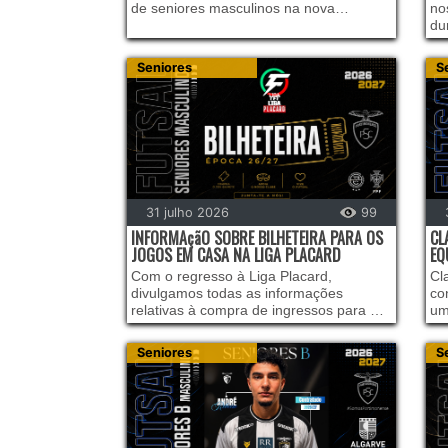
de seniores masculinos na nova
no
temporada.
du
Seniores
S
31 julho 2026
99
INFORMAçãO SOBRE BILHETEIRA PARA OS
CL
JOGOS EM CASA NA LIGA PLACARD
EQ
Com o regresso à Liga Placard,
Cl
divulgamos todas as informações
co
relativas à compra de ingressos para os
um
jogos da nossa equipa sénior masculina
se
de futsal no Pavilhão Gimnodesportivo
te
Seniores
S
de Portimão.