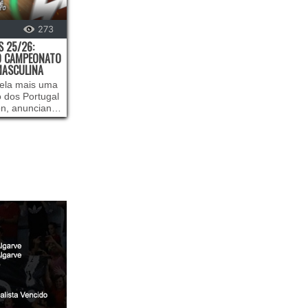
273
 25/26:
DO CAMPEONATO
 MASCULINA
vela mais uma
o dos Portugal
on, anunciando
ampeonato
asculina
25/26. É
 treinadores
são Masculina
ta distinção,
a definir os
o que espelha
s escolhas -
oduto no dia
termina os
tes. A votação
ampeão,
álise recai
 da