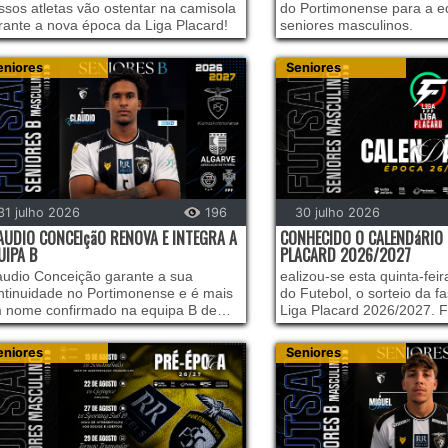
ssos atletas vão ostentar na camisola
do Portimonense para a e
rante a nova época da Liga Placard!
seniores masculinos.
eniores
Seniores
31 julho 2026
196
30 julho 2026
AUDIO CONCEIçãO RENOVA E INTEGRA A
CONHECIDO O CALENDáRIO 
UIPA B
PLACARD 2026/2027
audio Conceição garante a sua
ealizou-se esta quinta-fei
ntinuidade no Portimonense e é mais
do Futebol, o sorteio da f
 nome confirmado na equipa B de
Liga Placard 2026/2027. 
niores masculinos para a nova
definidos os confrontos d
mporada.
da prova, com o arranque
eniores
Seniores
campeonato agendado par
semana de 12 e 13 de se