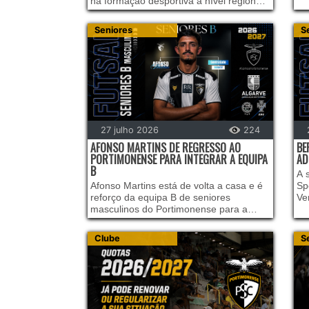
na formação desportiva a nível regional
fe
e nacional. Na passada quinta-feira, no
se
auditório da Direção Regional do IPDJ, a
to
Seniores
S
Federação Portuguesa de Futebol (FPF)
Fu
e a Associação de Futebol do Algarve
pa
(AFA) voltaram a distinguir o rigor e a
qualidade do trabalho desenvolvido no
nosso clube, com a manutenção das
nossas certificações de excelência:
27 julho 2026
224
AFONSO MARTINS DE REGRESSO AO
BE
PORTIMONENSE PARA INTEGRAR A EQUIPA
AD
B
A 
Afonso Martins está de volta a casa e é
Sp
reforço da equipa B de seniores
Ve
masculinos do Portimonense para a
Pa
nova temporada.
se
te
Clube
S