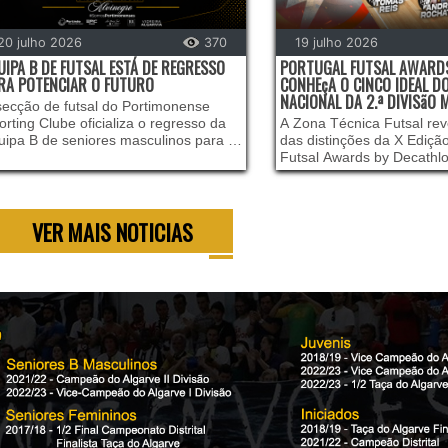
20 julho 2026
370
19 julho 2026
UIPA B DE FUTSAL ESTÁ DE REGRESSO
PORTUGAL FUTSAL AWARDS
RA POTENCIAR O FUTURO
CONHEçA O CINCO IDEAL 
NACIONAL DA 2.ª DIVISãO
secção de futsal do Portimonense
orting Clube oficializa o regresso da
A Zona Técnica Futsal re
uipa B de seniores masculinos para a
das distinções da X Ediçã
va temporada, uma decisão
Futsal Awards by Decathl
tratégica que visa dar continuidade ao
agora o Cinco Ideal do C
celente trabalho desenvolvido na
Nacional da 2.ª Divisão M
ssa formação.
referente à temporada 20
VER MAIS NOTICIAS
essencial destacar que os
da competição da 2.ª Divi
são os únicos votantes des
com o somatório dos votos 
vencedores, num process
a legitimidade absoluta da
quem melhor conhece o pr
a dia da prova é quem de
seus melhores intervenien
incide sobre a Fase de C
garantindo assim que a an
sobre o momento decisivo
temporada.