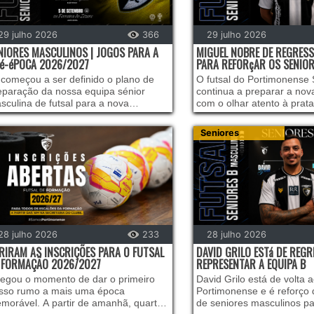
29 julho 2026
366
29 julho 2026
NIORES MASCULINOS | JOGOS PARA A
MIGUEL NOBRE DE REGRESS
é-éPOCA 2026/2027
PARA REFORçAR OS SENIOR
 começou a ser definido o plano de
O futsal do Portimonense 
eparação da nossa equipa sénior
continua a preparar a no
sculina de futsal para a nova
com o olhar atento à prat
mporada!
integração de talentos b
da nossa estrutura. Migue
Seniores
de regresso ao clube para 
plantel dos Seniores B na
2026/2027.
28 julho 2026
233
28 julho 2026
RIRAM AS INSCRIÇÕES PARA 0 FUTSAL
DAVID GRILO ESTá DE REG
 FORMAÇÃO 2026/2027
REPRESENTAR A EQUIPA B
egou o momento de dar o primeiro
David Grilo está de volta 
sso rumo a mais uma época
Portimonense e é reforço 
morável. A partir de amanhã, quarta-
de seniores masculinos p