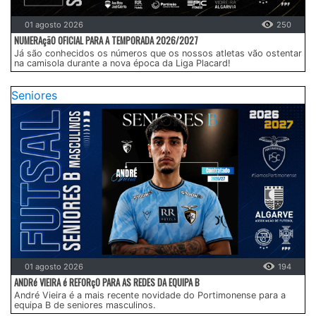
01 agosto 2026
250
NUMERAçãO OFICIAL PARA A TEMPORADA 2026/2027
Já são conhecidos os números que os nossos atletas vão ostentar
na camisola durante a nova época da Liga Placard!
Seniores
01 agosto 2026
194
ANDRé VIEIRA é REFORçO PARA AS REDES DA EQUIPA B
André Vieira é a mais recente novidade do Portimonense para a
equipa B de seniores masculinos.