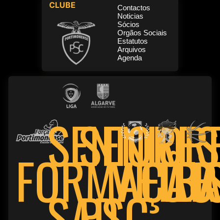
CLUBE
Contactos
Noticias
Sócios
Orgãos Sociais
Estatutos
Arquivos
Agenda
SENIOR
SENIORES
FORMAÇÃO
VETE
FUT
BA
PSC
SAD