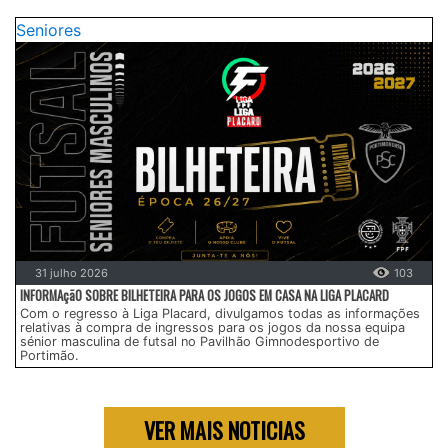
Seniores
31 julho 2026
103
INFORMAçãO SOBRE BILHETEIRA PARA OS JOGOS EM CASA NA LIGA PLACARD
Com o regresso à Liga Placard, divulgamos todas as informações
relativas à compra de ingressos para os jogos da nossa equipa
sénior masculina de futsal no Pavilhão Gimnodesportivo de
Portimão.
VER MAIS NOTICIAS