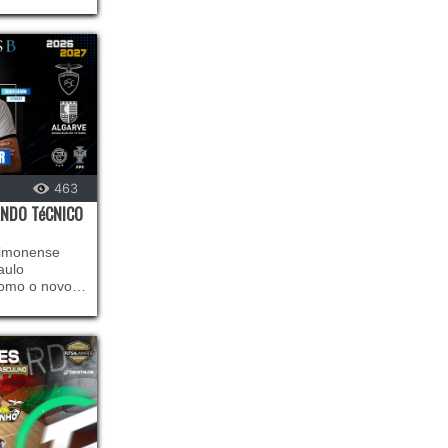
463
NDO TéCNICO
timonense
aulo
como o novo
ipa B de
 a nova