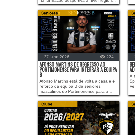
na formação desportiva a nível regional
fe
e nacional. Na passada quinta-feira, no
se
auditório da Direção Regional do IPDJ, a
to
Seniores
S
Federação Portuguesa de Futebol (FPF)
Fu
e a Associação de Futebol do Algarve
pa
(AFA) voltaram a distinguir o rigor e a
qualidade do trabalho desenvolvido no
nosso clube, com a manutenção das
nossas certificações de excelência:
27 julho 2026
224
AFONSO MARTINS DE REGRESSO AO
BE
PORTIMONENSE PARA INTEGRAR A EQUIPA
AD
B
A 
Afonso Martins está de volta a casa e é
Sp
reforço da equipa B de seniores
Ve
masculinos do Portimonense para a
Pa
nova temporada.
se
te
Clube
S