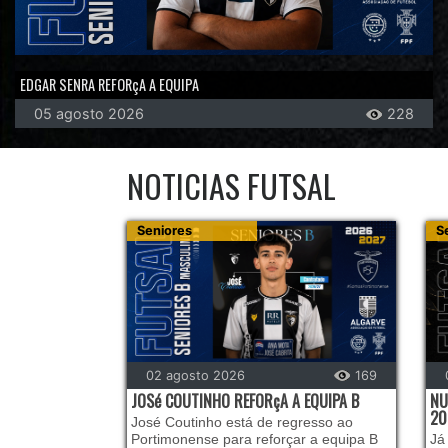
EDGAR SENRA REFORçA A EQUIPA
05 agosto 2026
228
NOTICIAS FUTSAL
Seniores
S
02 agosto 2026
169
JOSé COUTINHO REFORçA A EQUIPA B
NU
20
José Coutinho está de regresso ao
Portimonense para reforçar a equipa B
Já