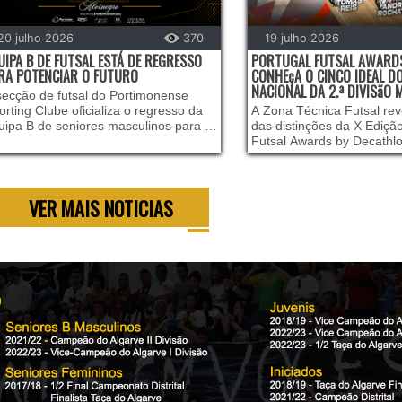
20 julho 2026
370
19 julho 2026
UIPA B DE FUTSAL ESTÁ DE REGRESSO
PORTUGAL FUTSAL AWARDS
RA POTENCIAR O FUTURO
CONHEçA O CINCO IDEAL 
NACIONAL DA 2.ª DIVISãO
secção de futsal do Portimonense
orting Clube oficializa o regresso da
A Zona Técnica Futsal re
uipa B de seniores masculinos para a
das distinções da X Ediçã
va temporada, uma decisão
Futsal Awards by Decathl
tratégica que visa dar continuidade ao
agora o Cinco Ideal do C
celente trabalho desenvolvido na
Nacional da 2.ª Divisão M
ssa formação.
referente à temporada 20
VER MAIS NOTICIAS
essencial destacar que os
da competição da 2.ª Divi
são os únicos votantes des
com o somatório dos votos 
vencedores, num process
a legitimidade absoluta da
quem melhor conhece o pr
a dia da prova é quem de
seus melhores intervenien
incide sobre a Fase de C
garantindo assim que a an
sobre o momento decisivo
temporada.