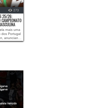
273
 25/26:
DO CAMPEONATO
 MASCULINA
vela mais uma
o dos Portugal
on, anunciando
ampeonato
asculina
25/26. É
 treinadores
são Masculina
ta distinção,
a definir os
o que espelha
s escolhas -
oduto no dia
termina os
tes. A votação
ampeão,
álise recai
 da