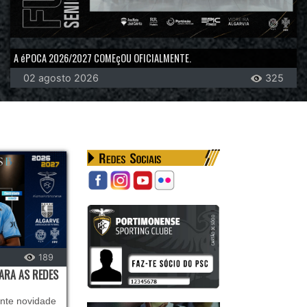
A éPOCA 2026/2027 COMEçOU OFICIALMENTE.
02 agosto 2026
325
189
PARA AS REDES
ente novidade