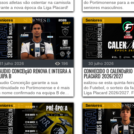
ssos atletas vão ostentar na camisola
do Portimonense para a e
rante a nova época da Liga Placard!
seniores masculinos.
eniores
Seniores
31 julho 2026
196
30 julho 2026
AUDIO CONCEIçãO RENOVA E INTEGRA A
CONHECIDO O CALENDáRIO 
UIPA B
PLACARD 2026/2027
audio Conceição garante a sua
ealizou-se esta quinta-fei
ntinuidade no Portimonense e é mais
do Futebol, o sorteio da f
 nome confirmado na equipa B de
Liga Placard 2026/2027. 
niores masculinos para a nova
definidos os confrontos d
mporada.
da prova, com o arranque
eniores
Seniores
campeonato agendado par
semana de 12 e 13 de se