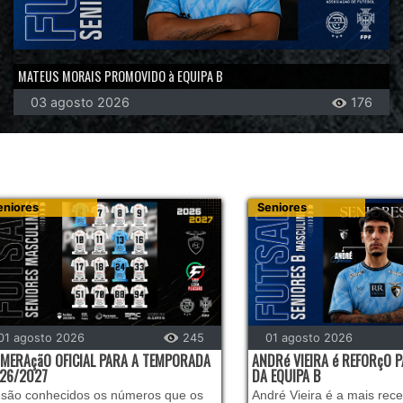
MATEUS MORAIS PROMOVIDO à EQUIPA B
03 agosto 2026
176
eniores
Seniores
01 agosto 2026
245
01 agosto 2026
MERAçãO OFICIAL PARA A TEMPORADA
ANDRé VIEIRA é REFORçO 
26/2027
DA EQUIPA B
 são conhecidos os números que os
André Vieira é a mais rec