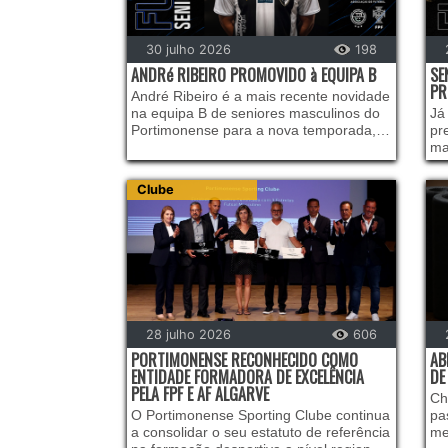
30 julho 2026
198
ANDRé RIBEIRO PROMOVIDO à EQUIPA B
SE
PR
André Ribeiro é a mais recente novidade
na equipa B de seniores masculinos do
Já
Portimonense para a nova temporada,
pr
promovido diretamente da formação
ma
alvinegra.
te
Clube
28 julho 2026
606
PORTIMONENSE RECONHECIDO COMO
AB
ENTIDADE FORMADORA DE EXCELÊNCIA
DE
PELA FPF E AF ALGARVE
Ch
O Portimonense Sporting Clube continua
pa
a consolidar o seu estatuto de referência
me