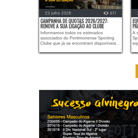
23 julho 2026
611
CAMPANHA DE QUOTAS 2026/2027:
EQ
RENOVE A SUA LIGAÇÃO AO CLUBE
PA
Informamos todos os estimados
A 
associados do Portimonense Sporting
Sp
Clube que já se encontram disponíveis
eq
para pagamento as quotas relativas à
no
nova temporada 2026/2027.
es
ex
no