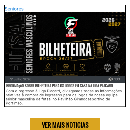
Seniores
31 julho 2026
103
INFORMAçãO SOBRE BILHETEIRA PARA OS JOGOS EM CASA NA LIGA PLACARD
Com o regresso à Liga Placard, divulgamos todas as informações
relativas à compra de ingressos para os jogos da nossa equipa
sénior masculina de futsal no Pavilhão Gimnodesportivo de
Portimão.
VER MAIS NOTICIAS