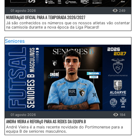
01 agosto 2026
249
NUMERAçãO OFICIAL PARA A TEMPORADA 2026/2027
Já são conhecidos os números que os nossos atletas vão ostentar
na camisola durante a nova época da Liga Placard!
Seniores
01 agosto 2026
194
ANDRé VIEIRA é REFORçO PARA AS REDES DA EQUIPA B
André Vieira é a mais recente novidade do Portimonense para a
equipa B de seniores masculinos.