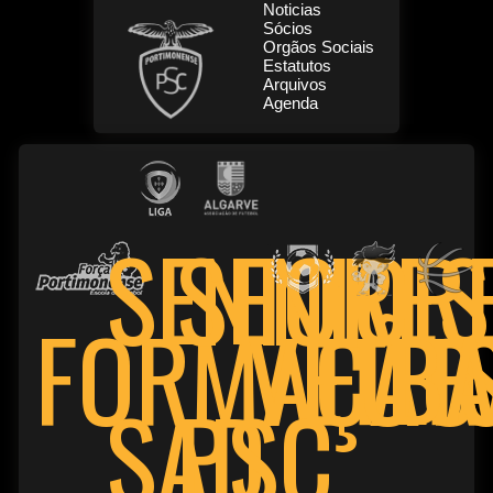
Noticias
Sócios
Orgãos Sociais
Estatutos
Arquivos
Agenda
SENIOR
SENIORES
FORMAÇÃO
VETE
FUT
BA
PSC
SAD