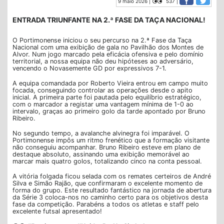
9 maio 2026 |
537 |
ENTRADA TRIUNFANTE NA 2.ª FASE DA TAÇA NACIONAL!
O Portimonense iniciou o seu percurso na 2.ª Fase da Taça
Nacional com uma exibição de gala no Pavilhão dos Montes de
Alvor. Num jogo marcado pela eficácia ofensiva e pelo domínio
territorial, a nossa equipa não deu hipóteses ao adversário,
vencendo o Novasemente GD por expressivos 7-1.
A equipa comandada por Roberto Vieira entrou em campo muito
focada, conseguindo controlar as operações desde o apito
inicial. A primeira parte foi pautada pelo equilíbrio estratégico,
com o marcador a registar uma vantagem mínima de 1-0 ao
intervalo, graças ao primeiro golo da tarde apontado por Bruno
Ribeiro.
No segundo tempo, a avalanche alvinegra foi imparável. O
Portimonense impôs um ritmo frenético que a formação visitante
não conseguiu acompanhar. Bruno Ribeiro esteve em plano de
destaque absoluto, assinando uma exibição memorável ao
marcar mais quatro golos, totalizando cinco na conta pessoal.
A vitória folgada ficou selada com os remates certeiros de André
Silva e Simão Rajão, que confirmaram o excelente momento de
forma do grupo. Este resultado fantástico na jornada de abertura
da Série 3 coloca-nos no caminho certo para os objetivos desta
fase da competição. Parabéns a todos os atletas e staff pelo
excelente futsal apresentado!