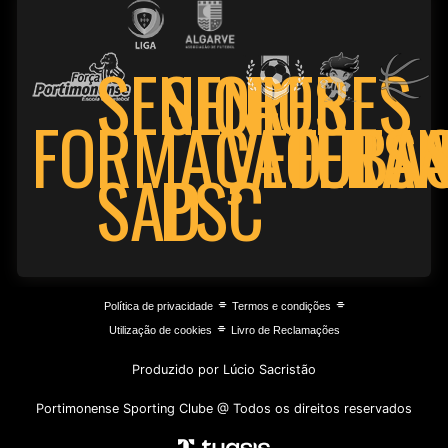
SENIORES
SENIORES
FORMAÇÃO
VETERA
FUTSA
BA
PSC
SAD
⌯
⌯
Política de privacidade
Termos e condições
⌯
Utilização de cookies
Livro de Reclamações
Produzido por Lúcio Sacristão
Portimonense Sporting Clube @ Todos os direitos reservados