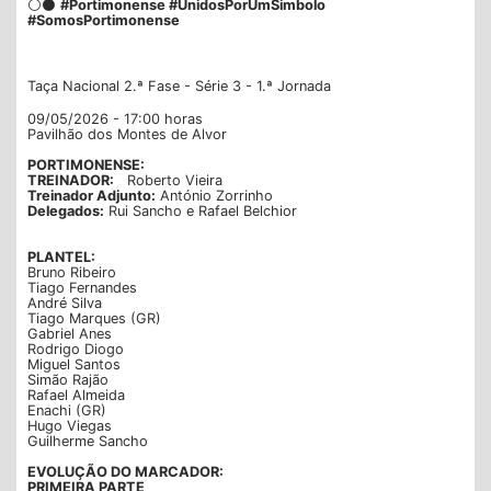
⚪⚫
#Portimonense #UnidosPorUmSimbolo
#SomosPortimonense
Taça Nacional 2.ª Fase - Série 3 - 1.ª Jornada
09/05/2026 - 17:00 horas
Pavilhão dos Montes de Alvor
PORTIMONENSE:
TREINADOR:
Roberto Vieira
Treinador Adjunto:
António Zorrinho
Delegados:
Rui Sancho e Rafael Belchior
PLANTEL:
Bruno Ribeiro
Tiago Fernandes
André Silva
Tiago Marques (GR)
Gabriel Anes
Rodrigo Diogo
Miguel Santos
Simão Rajão
Rafael Almeida
Enachi (GR)
Hugo Viegas
Guilherme Sancho
EVOLUÇÃO DO MARCADOR:
PRIMEIRA PARTE