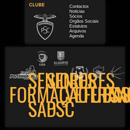
CLUBE
Contactos
Noticias
Sócios
Orgãos Sociais
Estatutos
Arquivos
Agenda
SENIORES
SENIORES
FORMAÇÃO
VETERAN
FUTSA
BAS
PSC
SAD