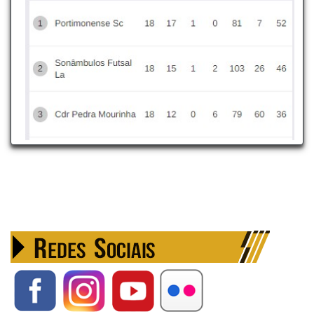
RESULTADOS
Pavilhão Gimnodesportivo de Portimão
2 - 1
02/06/2024
10.ªJornada
Portimonense
GEJUPCE Portimão
Pav. Municipal de Castro Marim
3 - 11
26/05/2024
09.ªJornada
UD
Portimonense
Castromarinense
Pavilhão Gimnodesportivo de Portimão
4 - 7
19/05/2024
08.ªJornada
Portimonense
CDR Pedra
Mourinha
Pavilhão Dr Eduardo Mansinho
3 - 5
12/05/2024