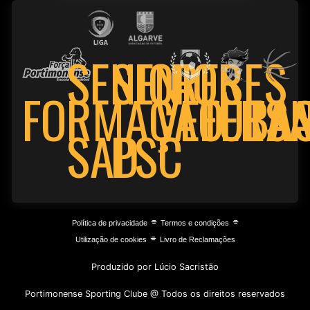
Portimonense
Castromarinense
Pavilhão Esc Sec Manuel Teixeira Gomes
SENIORES
SENIORES
0 - 6
28/10/2023
01.ªJornada
FORMAÇÃO
VETERA
FUTSA
BA
GEJUPCE Portimão
Portimonense
PSC
SAD
⌯
⌯
Política de privacidade
Termos e condições
⌯
Utilização de cookies
Livro de Reclamações
Produzido por Lúcio Sacristão
Portimonense Sporting Clube @ Todos os direitos reservados