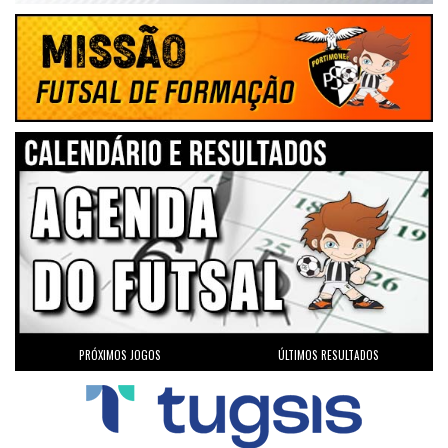
9 - 0
03/02/2024
13.ªJornada
Portimonense
SC Farense
Pav. Esc. D. Afonso III - Faro
0 - 3
27/01/2024
12.ªJornada
S.Pedro Futsal CF
Portimonense
Pav. Municipal de Castro Marim
0 - 5
21/01/2024
11.ªJornada
UD
Portimonense
Castromarinense
Pavilhão Gimnodesportivo de Portimão
PRÓXIMOS JOGOS
ÚLTIMOS RESULTADOS
4 - 1
13/01/2024
10.ªJornada
Portimonense
GEJUPCE Portimão
Pavilhão Gimnodesportivo de Portimão