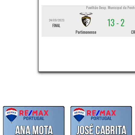
Pavilhão Desp. Municipal da Penha
RESULTADOS
13 - 2
24/09/2023
Pavilhão Gimnodesportivo de Po
FINAL
Portimonense
CR
3 - 5
24/02/2024
09.ªJornada
Portimonense
Pavilhão CDR Pedra Mourin
4 - 6
17/02/2024
10.ªJornada
CDR Pedra
Mourinha
Pav. Mun. Professor Joaquim Vai
5 - 8
03/02/2024
03.ªJornada
Louletano DC
Pavilhão Municipal da Luz de T