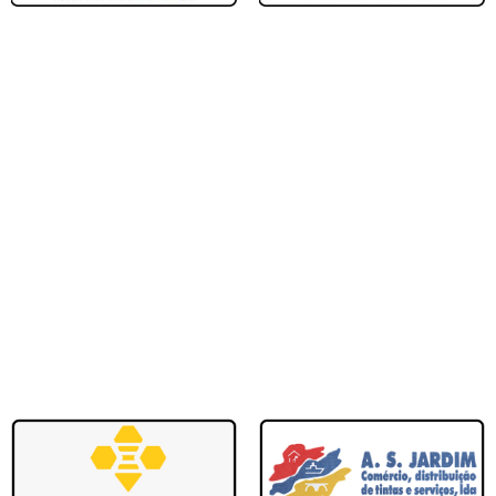
rtimão
EJUPCE Portimão