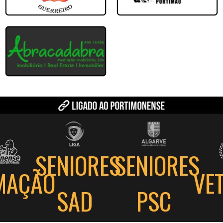
Louletano DC
vor
Sonâmbulos
Portimonense
SENIORES
SENIORES
MAÇÃO
VE
PSC
SAD