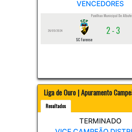
VENCEDORES
Pavilhao Municipal De Albufe
2 - 3
26/05/2024
SC Farense
Liga de Ouro | Apuramento Campe
Resultados
TERMINADO
VICE CAMPEÃO DISTR