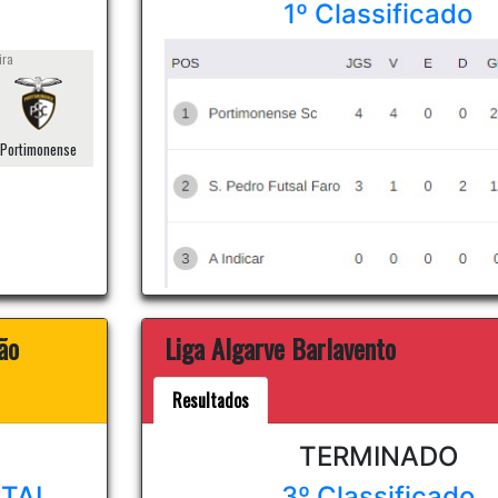
1º Classificado
ira
Portimonense
ão
Liga Algarve Barlavento
Resultados
RESULTADOS
Pavilhão Esc Sec Manuel Teixeir
TERMINADO
ITAL
3º Classificado
28/04/2024