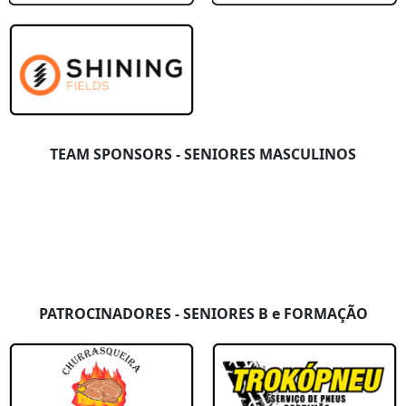
Mourinha
Pavilhão Gimnodesportivo de Po
Portimonense
8 - 1
14/10/2023
rtimão
02.ªJornada
Portimonense
G
.Pedro Futsal CF
TEAM SPONSORS - SENIORES MASCULINOS
rtimão
CDR Pedra
Mourinha
PATROCINADORES - SENIORES B e FORMAÇÃO
Portimonense
Alvor