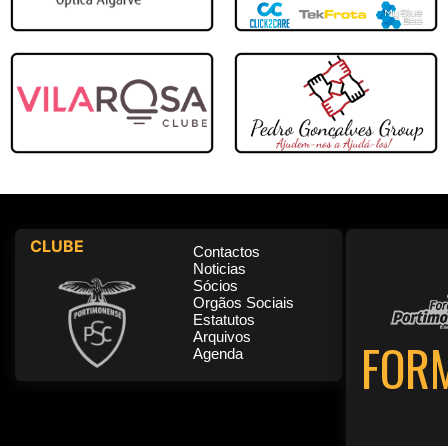
4 - 0
09/12/2023
08.ªJornada
Portimonense
Pavilhão Desportivo Montes Al
4 - 0
02/12/2023
02.ªJornada
Portimonense
A definir
3 - 9
26/11/2023
CLUBE
01.ªJornada
Contactos
Noticias
S.Pedro Futsal CF
Sócios
Orgãos Sociais
Estatutos
Arquivos
FOR
Agenda