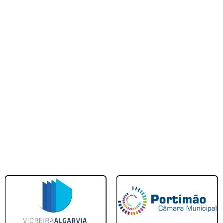
rtimão
Louletano DC
ombar)
Portimonense
vor
Albufeira FC
ha
Portimonense