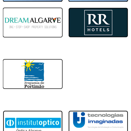
2 - 5
27/01/2024
07.ªJornada
Sonâmbulos
Pavilhão Gimnodesportivo de Po
5 - 3
20/01/2024
06.ªJornada
Portimonense
S
Pavilhão Gimnodesportivo de Po
1 - 4
13/01/2024
05.ªJornada
Portimonense
4 - 2
16/12/2023
04.ªJornada
SC Farense
Pavilhao Desportivo Montes de 