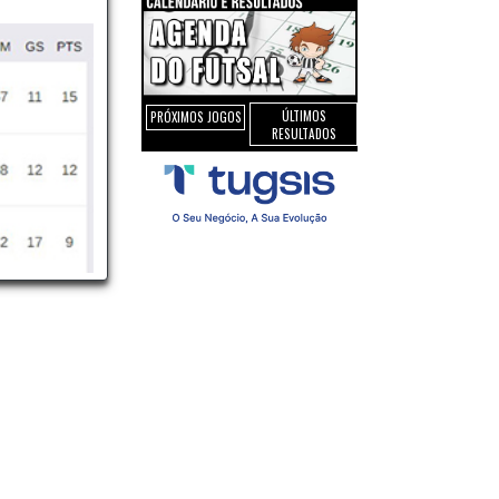
Portimonense
rtimão
ÚLTIMOS
PRÓXIMOS JOGOS
RESULTADOS
.Pedro Futsal CF
rtimão
EJUPCE Portimão
Portimonense