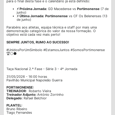
para o final desta fase e o calendário já está definido:
⚡ Próxima Jornada:
GD Macedense vs
Portimonense
(7 de
junho)
⚡ Última Jornada:
Portimonense
vs CF Os Belenenses (13
de junho)
Parabéns aos atletas, equipa técnica e staff por mais uma
demonstração categórica do valor da nossa formação. O
objetivo está cada vez mais perto!
SEMPRE JUNTOS, RUMO AO SUCESSO!
#UnidosPorUmSimbolo #EstamosJuntos #SomosPortimonense
🏆⚪⚫
Taça Nacional 2.ª Fase - Série 3 - 4ª Jornada
31/05/2026 - 16:00 horas
Pavilhão Municipal Napoleão Guerra
PORTIMONENSE:
TREINADOR:
Roberto Vieira
Treinador Adjunto:
António Zorrinho
Delegado:
Rafael Belchior
PLANTEL:
Bruno Ribeiro
Tiago Fernandes