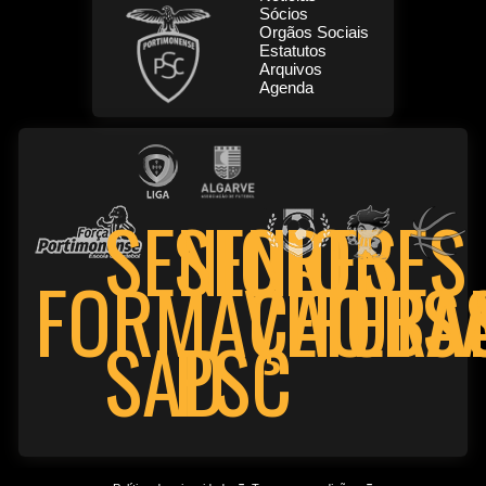
Sócios
Orgãos Sociais
Estatutos
Arquivos
Agenda
SENIORES
SENIORES
FORMAÇÃO
VETERA
FUTS
BA
PSC
SAD