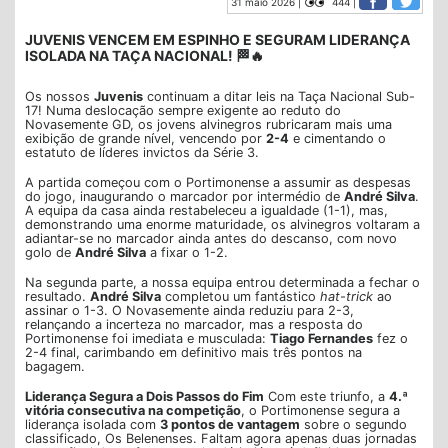
31 maio 2026 |
444 |
JUVENIS VENCEM EM ESPINHO E SEGURAM LIDERANÇA
ISOLADA NA TAÇA NACIONAL! 🏁🔥
Os nossos
Juvenis
continuam a ditar leis na Taça Nacional Sub-
17! Numa deslocação sempre exigente ao reduto do
Novasemente GD, os jovens alvinegros rubricaram mais uma
exibição de grande nível, vencendo por
2-4
e cimentando o
estatuto de líderes invictos da Série 3.
A partida começou com o Portimonense a assumir as despesas
do jogo, inaugurando o marcador por intermédio de
André Silva
.
A equipa da casa ainda restabeleceu a igualdade (1-1), mas,
demonstrando uma enorme maturidade, os alvinegros voltaram a
adiantar-se no marcador ainda antes do descanso, com novo
golo de
André Silva
a fixar o 1-2.
Na segunda parte, a nossa equipa entrou determinada a fechar o
resultado.
André Silva
completou um fantástico
hat-trick
ao
assinar o 1-3. O Novasemente ainda reduziu para 2-3,
relançando a incerteza no marcador, mas a resposta do
Portimonense foi imediata e musculada:
Tiago Fernandes
fez o
2-4 final, carimbando em definitivo mais três pontos na
bagagem.
Liderança Segura a Dois Passos do Fim
Com este triunfo, a
4.ª
vitória consecutiva na competição
, o Portimonense segura a
liderança isolada com
3 pontos de vantagem
sobre o segundo
classificado, Os Belenenses. Faltam agora apenas duas jornadas