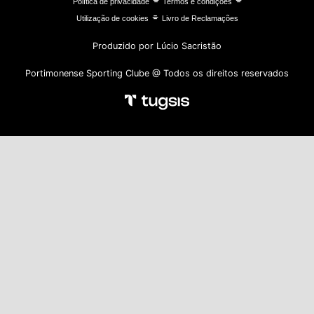
⌯
⌯
Política de privacidade
Termos e condições
⌯
Utilização de cookies
Livro de Reclamações
Produzido por Lúcio Sacristão
Portimonense Sporting Clube @ Todos os direitos reservados