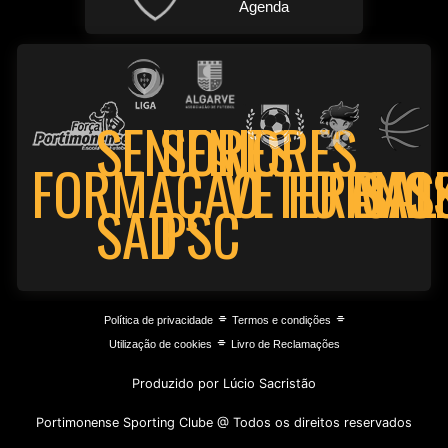
Agenda
SENIORES
SENIORES
FORMAÇÃO
VETERANO
FUTSAL
BAS
PSC
SAD
⌯
⌯
Política de privacidade
Termos e condições
⌯
Utilização de cookies
Livro de Reclamações
Produzido por Lúcio Sacristão
Portimonense Sporting Clube @ Todos os direitos reservados