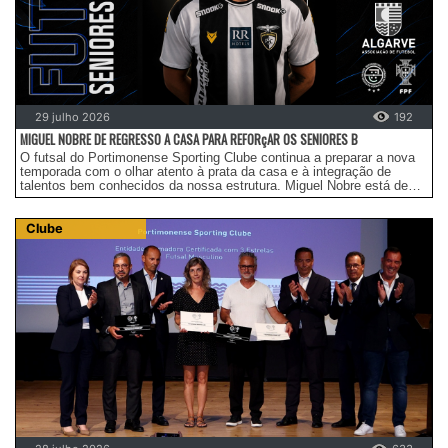
29 julho 2026
192
MIGUEL NOBRE DE REGRESSO A CASA PARA REFORçAR OS SENIORES B
O futsal do Portimonense Sporting Clube continua a preparar a nova
temporada com o olhar atento à prata da casa e à integração de
talentos bem conhecidos da nossa estrutura. Miguel Nobre está de
regresso ao clube para integrar o plantel dos Seniores B na época
2026/2027.
Clube