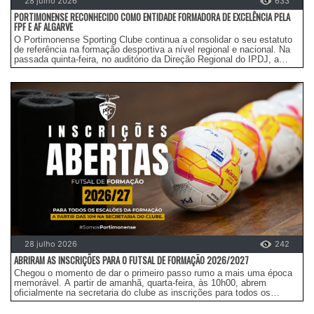
28 julho 2026
633
PORTIMONENSE RECONHECIDO COMO ENTIDADE FORMADORA DE EXCELÊNCIA PELA
FPF E AF ALGARVE
O Portimonense Sporting Clube continua a consolidar o seu estatuto
de referência na formação desportiva a nível regional e nacional. Na
passada quinta-feira, no auditório da Direção Regional do IPDJ, a
Federação Portuguesa de Futebol (FPF) e a Associação de Futebol
do Algarve (AFA) voltaram a distinguir o rigor e a qualidade do
trabalho desenvolvido no nosso clube, com a manutenção das nossas
certificações de excelência:
28 julho 2026
242
ABRIRAM AS INSCRIÇÕES PARA 0 FUTSAL DE FORMAÇÃO 2026/2027
Chegou o momento de dar o primeiro passo rumo a mais uma época
memorável. A partir de amanhã, quarta-feira, às 10h00, abrem
oficialmente na secretaria do clube as inscrições para todos os
escalões de formação de Futsal do Portimonense Sporting Clube para
a temporada 2026/2027.