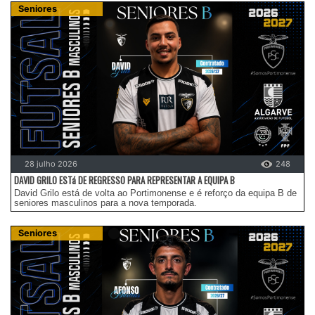
Seniores
28 julho 2026
248
DAVID GRILO ESTá DE REGRESSO PARA REPRESENTAR A EQUIPA B
David Grilo está de volta ao Portimonense e é reforço da equipa B de
seniores masculinos para a nova temporada.
Seniores