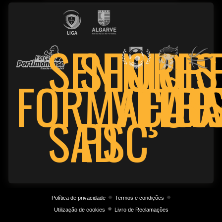
SENIOR
SENIORES
FORMAÇÃO
VETE
FUT
BA
PSC
SAD
⌯
⌯
Política de privacidade
Termos e condições
⌯
Utilização de cookies
Livro de Reclamações