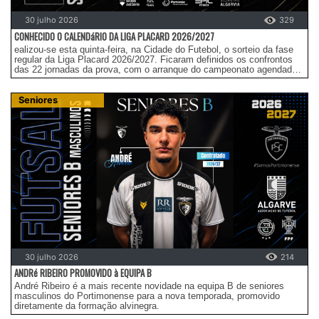
30 julho 2026
329
CONHECIDO O CALENDáRIO DA LIGA PLACARD 2026/2027
ealizou-se esta quinta-feira, na Cidade do Futebol, o sorteio da fase
regular da Liga Placard 2026/2027. Ficaram definidos os confrontos
das 22 jornadas da prova, com o arranque do campeonato agendado
para o fim de semana de 12 e 13 de setembro.
Seniores
30 julho 2026
214
ANDRé RIBEIRO PROMOVIDO à EQUIPA B
André Ribeiro é a mais recente novidade na equipa B de seniores
masculinos do Portimonense para a nova temporada, promovido
diretamente da formação alvinegra.