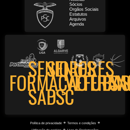
Sócios
Orgãos Sociais
Estatutos
Arquivos
Agenda
SENIORES
SENIORES
FORMAÇÃO
VETERAN
FUTSA
BAS
PSC
SAD
⌯
⌯
Política de privacidade
Termos e condições
⌯