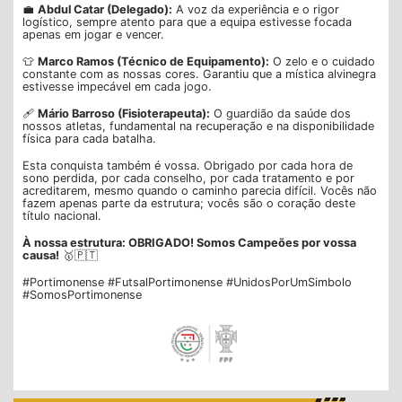
💼
Abdul Catar (Delegado):
A voz da experiência e o rigor
logístico, sempre atento para que a equipa estivesse focada
apenas em jogar e vencer.
👕
Marco Ramos (Técnico de Equipamento):
O zelo e o cuidado
constante com as nossas cores. Garantiu que a mística alvinegra
estivesse impecável em cada jogo.
🩹
Mário Barroso (Fisioterapeuta):
O guardião da saúde dos
nossos atletas, fundamental na recuperação e na disponibilidade
física para cada batalha.
Esta conquista também é vossa. Obrigado por cada hora de
sono perdida, por cada conselho, por cada tratamento e por
acreditarem, mesmo quando o caminho parecia difícil. Vocês não
fazem apenas parte da estrutura; vocês são o coração deste
título nacional.
À nossa estrutura: OBRIGADO! Somos Campeões por vossa
causa!
🥇🇵🇹
#Portimonense #FutsalPortimonense #UnidosPorUmSimbolo
#SomosPortimonense