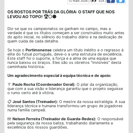
12 maio 2026 |
524 |
OS ROSTOS POR TRÁS DA GLÓRIA: O STAFF QUE NOS
LEVOU AO TOPO! 🏆⚪⚫
Diz-se que os campeonatos se ganham no campo, mas a
verdade é que os títulos começam a ser construídos muito antes
do apito inicial, no silêncio do trabalho diário e na dedicação de
quem cuida de cada detalhe.
Se hoje o
Portimonense
celebra um título inédito e o regresso à
elite do futsal português, deve-o a uma estrutura de excelência.
Este staff foi o suporte, a força e a alma de uma equipa que
nunca baixou os braços. Eles são os obreiros "invisíveis" desta
caminhada histórica.
Um agradecimento especial à equipa técnica e de apoio:
👔
Paulo Rocha (Coordenador Geral):
O pilar da organização,
que com a sua visão e liderança garantiu que o projeto seguisse
o rumo certo até à vitória.
📋
José Santos (Treinador):
O mestre da nossa estratégia. A sua
liderança técnica e humana transformou um grupo de jogadores
numa família campeã.
🧤
Nelson Ferreira (Treinador de Guarda-Redes):
O responsável
pela segurança da nossa baliza, trabalhando diariamente a
excelência dos nossos guardiões.