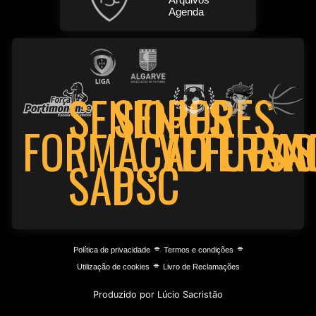
Agenda
SENIORES
SENIORES
FORMAÇÃO
VETERAN
FUTSA
BAS
PSC
SAD
⌯
⌯
Política de privacidade
Termos e condições
⌯
Utilização de cookies
Livro de Reclamações
Produzido por Lúcio Sacristão