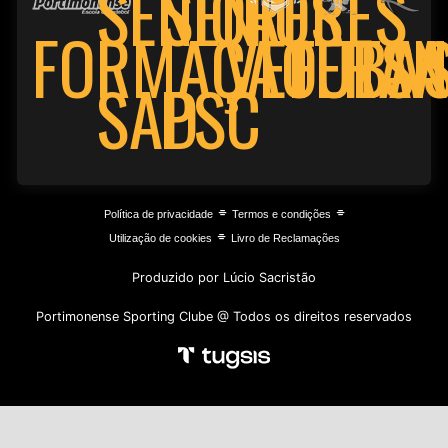
SENIORES
SENIORES
FORMAÇÃO
VETERA
FUTSA
BAS
PSC
SAD
⌯
⌯
Política de privacidade
Termos e condições
⌯
Utilização de cookies
Livro de Reclamações
Produzido por Lúcio Sacristão
Portimonense Sporting Clube @ Todos os direitos reservados