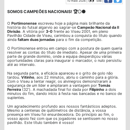
10 maio 2026 |
598 |
SOMOS CAMPEÕES NACIONAIS! 🏆⚪⚫
O
Portimonense
escreveu hoje a página mais brilhante da
história do futsal algarvio ao sagrar-se
Campeão Nacional da II
Divisão
. A vitória por
3-0
frente ao Viseu 2001, em pleno
Pavilhão Cidade de Viseu, carimbou a conquista do título quando
ainda
faltam duas jornadas
para o fim da competição.
O Portimonense entrou em campo com a postura de quem queria
resolver as contas do título de imediato. Apesar de uma primeira
parte de grande domínio, onde a equipa desperdiçou várias
oportunidades claras para inaugurar o marcador, o nulo persistiu
até ao intervalo.
Na segunda parte, a eficácia apareceu e o grito de golo não
tardou.
Vitinho
, aos 22 minutos, abriu o caminho para a glória.
Com o Viseu a tentar reagir, os alvinegros demonstraram a
segurança de um líder e ampliaram a vantagem por
Tomás
Ferreira
(32'). A machadada final foi dada por
Filipinho
a dois
minutos do fim, dando início à festa nas bancadas e no banco de
suplentes.
Um agradecimento profundo aos nossos fantásticos adeptos.
Mesmo a centenas de quilómetros de distância, a vossa
presença em Viseu foi ensurdecedora. Do princípio ao fim, o
vosso apoio fez com que os jogadores se sentissem no nosso
pavilhão. Este título também é vosso!